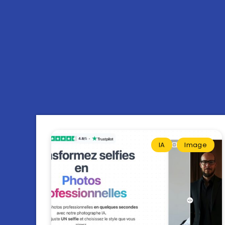
IA
Image